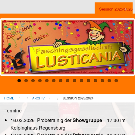
Session 2025/2026
Präsidium
LUSTICANIA
MENÜ
Medien
Archiv
Zurück
Weiter
HOME
ARCHIV
SESSION 2023/2024
Termine
16.03.2026 Probetrainig der
Showgruppe
17:30 im
Kolpinghaus Regensburg